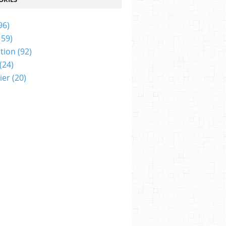
96)
159)
tion
(92)
(24)
ier
(20)