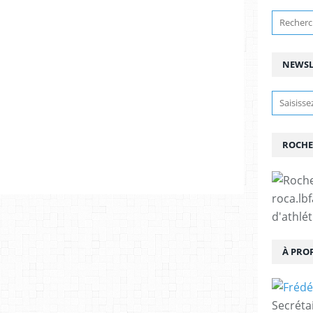
NEWSL
ROCHE
roca.lb
d'athlé
À PRO
Secréta