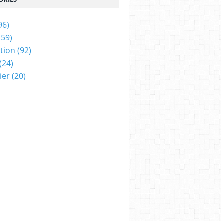
96)
159)
tion
(92)
(24)
ier
(20)