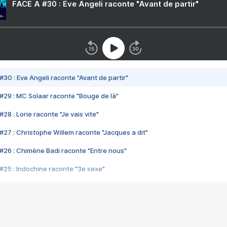
FACE A #30 : Eve Angeli raconte "Avant de partir"
#30 : Eve Angeli raconte "Avant de partir"
#29 : MC Solaar raconte "Bouge de là"
28 : Lorie raconte "Je vais vite"
#27 : Christophe Willem raconte "Jacques a dit"
#26 : Chimène Badi raconte "Entre nous"
#25 : Indochine raconte "3e sexe"
#24 : Zaho raconte "C'est chelou"
#23 : Patrick Bruel raconte "Au café des délices"
#22 : Kyo raconte "Le chemin"