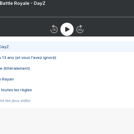
 Battle Royale - DayZ
 DayZ
 a 13 ans (et vous l'avez ignoré)
e (littéralement)
im Rayan
 toutes les règles
s les jeux vidéo
us choquant de Rockstar ? - Le scandale BULLY
e plus moche de Steam
du RÊVE tourne au CAUCHEMAR