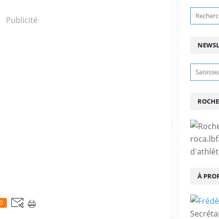
Publicité
NEWSL
ROCHE
roca.lb
d'athlé
À PRO
0
Secréta