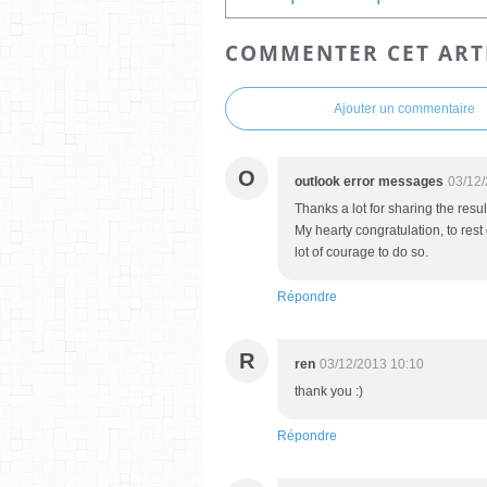
COMMENTER CET ART
Ajouter un commentaire
O
outlook error messages
03/12/
Thanks a lot for sharing the resul
My hearty congratulation, to rest 
lot of courage to do so.
Répondre
R
ren
03/12/2013 10:10
thank you :)
Répondre