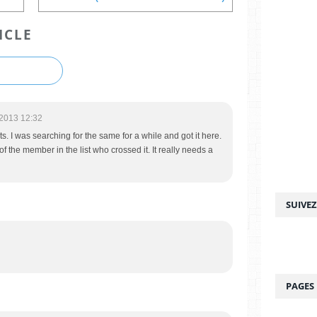
ICLE
2013 12:32
ts. I was searching for the same for a while and got it here.
of the member in the list who crossed it. It really needs a
SUIVE
PAGES