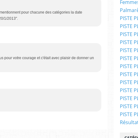
Femmes
Palmar
n mentionnent pour chacune des catégories la date
PISTE P
20/1/2013".
PISTE P
PISTE P
PISTE P
PISTE PL
PISTE PL
us pour votre courage et c'était avec plaisir de donner un
PISTE PL
PISTE PL
PISTE PL
PISTE PL
PISTE P
PISTE P
PISTE P
Résulta
CATÉG