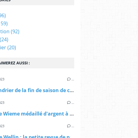
96)
159)
tion
(92)
(24)
ier
(20)
IMEREZ AUSSI :
023
…
Le calendrier de la fin de saison de cross 2023
023
…
Philippe Wieme médaillé d'argent à la Cross Cup de Hannut
023
…
Cross de Wellin : la petite revue de presse au lendemain de la course