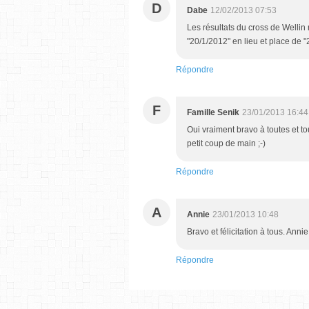
D
Dabe
12/02/2013 07:53
Les résultats du cross de Welli
"20/1/2012" en lieu et place de "
Répondre
F
Famille Senik
23/01/2013 16:44
Oui vraiment bravo à toutes et to
petit coup de main ;-)
Répondre
A
Annie
23/01/2013 10:48
Bravo et félicitation à tous. Annie
Répondre