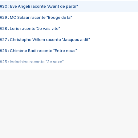
#30 : Eve Angeli raconte "Avant de partir"
#29 : MC Solaar raconte "Bouge de là"
28 : Lorie raconte "Je vais vite"
#27 : Christophe Willem raconte "Jacques a dit"
#26 : Chimène Badi raconte "Entre nous"
#25 : Indochine raconte "3e sexe"
#24 : Zaho raconte "C'est chelou"
#23 : Patrick Bruel raconte "Au café des délices"
#22 : Kyo raconte "Le chemin"
#21 : Nolwenn Leroy raconte "Cassé"
#20 : Patrick Hernandez raconte "Born to be alive"
#19 : Lorie raconte "Près de moi"