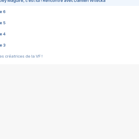
bey Maguire, c'est lui ! Rencontre avec Damien Witecka
e 6
e 5
e 4
e 3
s créatrices de la VF !
e 2
e 1
e Mektoub My Love arrive enfin ! Rencontre avec Shaïn Boumedine et Sal
i : après Toni en famille
elle réalise le bouleversant Dites lui que je l'aime
ais ! Rencontre autour de Vie privée de Rebecca Zlotowski
 de Marguerite, Grave... Rencontre avec Ella Rumpf