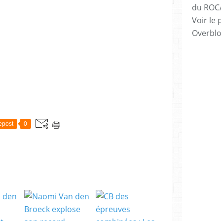
du ROC
Voir le 
Overbl
epost
0