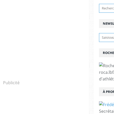
NEWSL
ROCHE
roca.lb
d'athlé
Publicité
À PRO
Secréta