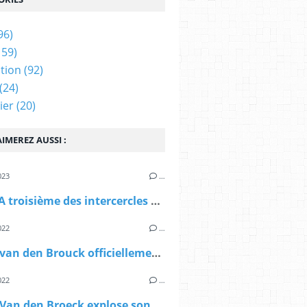
96)
159)
tion
(92)
(24)
ier
(20)
IMEREZ AUSSI :
023
…
Le ROCA troisième des intercercles nouvelles formule
022
…
Naomi van den Brouck officiellement sélectionnée pour les mondiaux de Belgrade
022
…
Naomi Van den Broeck explose son record personnel sur 400m indoor