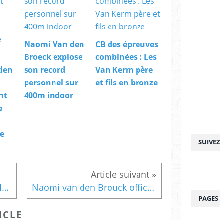
Naomi Van den
CB des épreuves
Broeck explose
combinées : Les
den
son record
Van Kerm père
personnel sur
et fils en bronze
nt
400m indoor
e
e
SUIVE
Naomi Van den Broeck explose son record personnel sur 400m indoor
Naomi van den Brouck officiellement sélectionnée pour les mondiaux de Belgrade
PAGES
ICLE