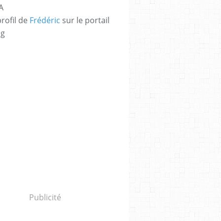
A
profil de
Frédéric
sur le portail
og
Publicité