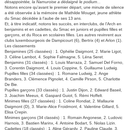
désappointée, la Namuroise a dédaigné le podium...
Notons encore qu'avant le premier départ, une minute de silence
a été observée à la mémoire de Mathilde Mouget, jeune athlète
du Smac décédée à l'aube de ses 13 ans.
Et, à titre indicatif, notons les succès, en interclubs, de l'Arch en
benjamins et en cadettes, du Smac en juniors et pupilles filles et
garçons, et du Roca en scolaires filles. Les autres revinrent aux
clubs luxembourgeois de Dampicourt (6), Bertrix (4) et Arlon (1).
Les classements
Benjamines (25 classées) : 1. Ophélie Daigmont, 2. Marie Ligot,
3. Céline Lambot, 4. Sophie Falmagne, 5. Léna Seret.
Benjamins (31 classés) : 1. Louis Marraza, 2. Samuel Del Forno,
3. Corentin Daigmont, 4. Louis Coppine, 5. Guillaume Ludwig.
Pupilles filles (34 classées) : 1. Romane Ludwig, 2. Ange
Branders, 3. Clémence Pignolet, 4. Camille Pirson, 5. Charlotte
De Bie.
Pupilles garçons (33 classés) : 1. Justin Dijon, 2. Edward Baseil,
3. Joachim Meeus, 4. Gaspard Guiot, 5. Rémi Hoffelt.
Minimes filles (27 classées) : 1. Coline Rondiat, 2. Mallaurie
Daigmont (D), 3. Marie-Alice Froidmont, 4. Valentine Gillard, 5.
Elisa Crepin.
Minimes garçons (34 classés) : 1. Romain Angonese, 2. Ludovic
Harnois, 3. Bastien Marinx, 4. Antoine Bodart, 5. Niolas Lizin.
Cadettes (18 classés) : 1. Aline Gérardy, 2. Pauline Claude, 3.