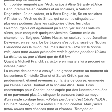
Un trophée remporté par l'Arch, grâce à Aline Gérardy et Alice
Hérin, premières en cadettes et en scolaires, à Valentin
Degeimbre, 2e en cadets, et à Boris Deguelle, 5e en scolaires.
À l'instar de l'Arch ou du Smac, qui se sont distingués par
plusieurs podiums dans les catégories d'âge, les clubs
luxembourgeois ont également pu s'appuyer sur des valeurs
sûres, pour conquérir quelques victoires. Comme celle du
champion de Belgique, Valère Hustin, en scolaire, et de Jonathan
Dekeyser, en seniors. Le Bertrigeois s'est débarrassé de Nicolas
Dieudonné dès la mi-course, mais déclare
«être sur la bonne
voie, sans pour autant prétendre tenir le rythme pendant 10 km».
La distance du jour n'étant que de 6,5 km.
Quant à Michaël Pranckl, sa victoire en masters lui a procuré un
intense plaisir.
La course des dames a essuyé une grosse averse au moment où
les seniores Christelle Charlot et Sarah Kiriluk, parties
prudemment, étaient revenues sur la tête de course, emmenée
par l'aînée Cécile Houbart et la scolaire Alice Hérin. Gros
contretemps pour Charlot, handicapée par des lunettes embuées
et ne parvenant plus à distinguer le parcours tracé au moyen
d'un simple cordage brun.
«J'étais perdue et c'est Cécile (NDLR :
Houbart, l'aînée) qui m'a remis sur le bon chemin. Mais j'avais
perdu toutes mes chances pour la victoire». Trempée et