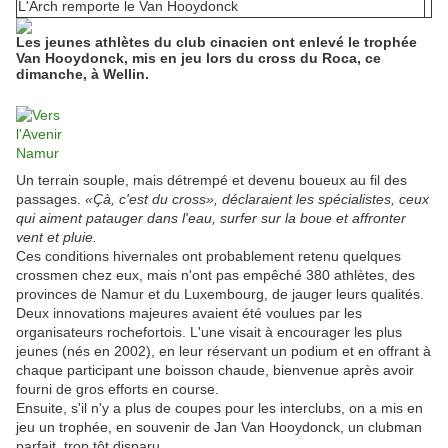
L'Arch remporte le Van Hooydonck
Les jeunes athlètes du club cinacien ont enlevé le trophée
Van Hooydonck, mis en jeu lors du cross du Roca, ce
dimanche, à Wellin.
Un terrain souple, mais détrempé et devenu boueux au fil des
passages.
«Çà, c'est du cross», déclaraient les spécialistes, ceux
qui aiment patauger dans l'eau, surfer sur la boue et affronter
vent et pluie.
Ces conditions hivernales ont probablement retenu quelques
crossmen chez eux, mais n'ont pas empêché 380 athlètes, des
provinces de Namur et du Luxembourg, de jauger leurs qualités.
Deux innovations majeures avaient été voulues par les
organisateurs rochefortois. L'une visait à encourager les plus
jeunes (nés en 2002), en leur réservant un podium et en offrant à
chaque participant une boisson chaude, bienvenue après avoir
fourni de gros efforts en course.
Ensuite, s'il n'y a plus de coupes pour les interclubs, on a mis en
jeu un trophée, en souvenir de Jan Van Hooydonck, un clubman
parfait, trop tôt disparu.