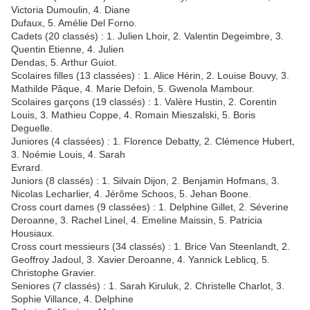
Victoria Dumoulin, 4. Diane
Dufaux, 5. Amélie Del Forno.
Cadets (20 classés) : 1. Julien Lhoir, 2. Valentin Degeimbre, 3.
Quentin Etienne, 4. Julien
Dendas, 5. Arthur Guiot.
Scolaires filles (13 classées) : 1. Alice Hérin, 2. Louise Bouvy, 3.
Mathilde Pâque, 4. Marie Defoin, 5. Gwenola Mambour.
Scolaires garçons (19 classés) : 1. Valère Hustin, 2. Corentin
Louis, 3. Mathieu Coppe, 4. Romain Mieszalski, 5. Boris
Deguelle.
Juniores (4 classées) : 1. Florence Debatty, 2. Clémence Hubert,
3. Noémie Louis, 4. Sarah
Evrard.
Juniors (8 classés) : 1. Silvain Dijon, 2. Benjamin Hofmans, 3.
Nicolas Lecharlier, 4. Jérôme Schoos, 5. Jehan Boone.
Cross court dames (9 classées) : 1. Delphine Gillet, 2. Séverine
Deroanne, 3. Rachel Linel, 4. Emeline Maissin, 5. Patricia
Housiaux.
Cross court messieurs (34 classés) : 1. Brice Van Steenlandt, 2.
Geoffroy Jadoul, 3. Xavier Deroanne, 4. Yannick Leblicq, 5.
Christophe Gravier.
Seniores (7 classés) : 1. Sarah Kiruluk, 2. Christelle Charlot, 3.
Sophie Villance, 4. Delphine